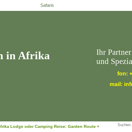
me
Angebote
Safaris
Safari Spezial
Tagestouren
Ihr Partner
n
in Afrika
und Spezia
fon: 
mail:
in
frika Lodge oder Camping Reise: Garden Route +