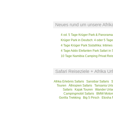
Neues rund um unsere Afrika
4 od. 5 Tage Krüger Park & Panoramar
Krüger Park in Deutsch: 4 oder 5 Tage
4 Tage Krüger Park Südafrika: Intim
4 Tage Addo Elefanten Park Safari in S
10 Tage Namibia Camping Privat Reis
Safari Reiseziele + Afrika U
Afrika Erlebnis Safaris
Sansibar Safaris
S
Touren
Äthiopien Safaris
Tansania Url
Safaris
Kajak Touren
Wander Urla
Campingmobil Safaris
BMW Motorr
Gorilla Trekking
Big 5 Pirsch
Etosha 