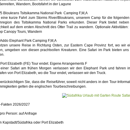
ßenreiten, Wandern, Bootsfahrt in der Lagune
/5 Bloukrans Tsitsikamma National Park Camping F,M,A
t eine kurze Fahrt zum Storms River/Bloukrans, unserem Camp für die folgenden
nregion des Tsitsikamma National Parks erkunden. Dieser Park bietet nebe
chkeit auf dem ersten Abschnitt des Otter Trail zu wandern. Optionale Aktivitäte
op Canopy Tours, Wandern
 Addo Elephant Park Camping F,M,A
etzen unsere Reise in Richtung Osten, zur Eastern Cape Provinz fort, wo wir e
n, umgeben von diesen prachtvollen Kreaturen. Eine Safari im Park bieten uns
en.
 Port Elizabeth (P.E) Tour endet. Eigene Arrangements F
einer Safari am frühen Morgen verlassen wir den Elephant Park und fahren i
afen von Port Elizabeth, wo die Tour endet, verlassen wir den Truck.
 berücksichtigen Sie, dass die Reiseführer, soweit nicht anders in den Tour-Infor
mmigkeiten gelten die englischen Tourbeschreibungen.
i-Fakten 2026/2027
 pro Person: auf Anfrage
 in Kapstadt/Südafrika oder Port Elizabeth