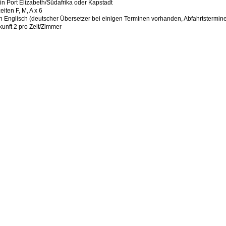
in Port Elizabeth/Südafrika oder Kapstadt
iten F, M, A x 6
in Englisch (deutscher Übersetzer bei einigen Terminen vorhanden, Abfahrtstermi
kunft 2 pro Zelt/Zimmer