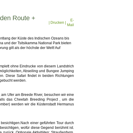
rden Route +
E-
| Drucken |
Mail
entlang der Küste des Indischen Ozeans bis
na und der Tsitsikamma National Park bieten
g gilt als der höchste der Welt! Auf
plett ohne Eindrucke von diesem Landstrich
möglichkeiten, Abseiling und Bungee Jumping
n. Diese Safari findet in beiden Richtungen
 gebucht werden.
 am Ufer am Breede River, besuchen wir eine
lls das Cheetah Breeding Project , um die
ember) werden wir die Küstenstadt Hermanus
 besichtigen.Nach einer geführten Tour durch
besichtigen, wofür diese Gegend berühmt ist.
zurück. Optionale Aktivitäten: Straußenfarm,