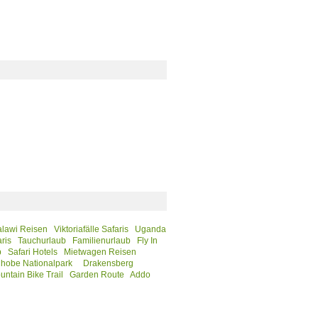
lawi Reisen
Viktoriafälle Safaris
Uganda
aris
Tauchurlaub
Familienurlaub
Fly In
b
Safari Hotels
Mietwagen Reisen
hobe Nationalpark
Drakensberg
untain Bike Trail
Garden Route
Addo