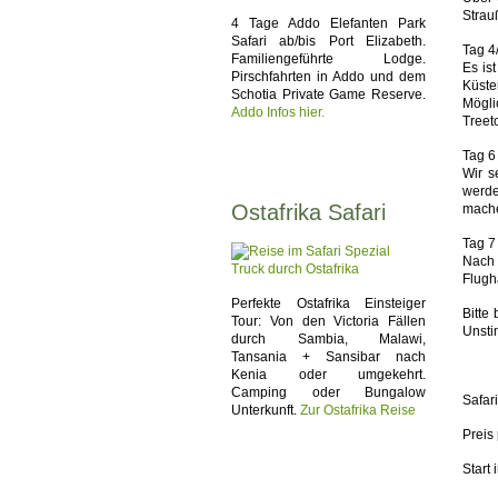
Strau
4 Tage Addo Elefanten Park
Safari ab/bis Port Elizabeth.
Tag 4
Familiengeführte Lodge.
Es is
Pirschfahrten in Addo und dem
Küste
Schotia Private Game Reserve.
Mögli
Addo Infos hier.
Treet
Tag 6
Wir s
werde
Ostafrika Safari
mach
Tag 7
Nach 
Flugh
Perfekte Ostafrika Einsteiger
Bitte
Tour: Von den Victoria Fällen
Unsti
durch Sambia, Malawi,
Tansania + Sansibar nach
Kenia oder umgekehrt.
Camping oder Bungalow
Safar
Unterkunft.
Zur Ostafrika Reise
Preis
Start