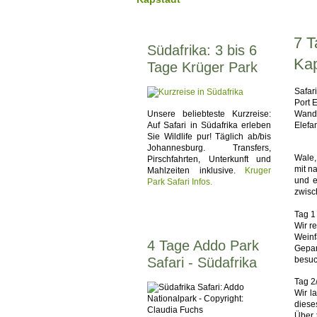
7 T
Südafrika: 3 bis 6
Kap
Tage Krüger Park
Safar
Port 
Unsere beliebteste Kurzreise:
Wande
Auf Safari in Südafrika erleben
Elefa
Sie Wildlife pur! Täglich ab/bis
Johannesburg. Transfers,
Wale,
Pirschfahrten, Unterkunft und
mit n
Mahlzeiten inklusive.
Kruger
und e
Park Safari Infos.
zwisc
Tag 1
Wir r
Weinf
4 Tage Addo Park
Gepar
Safari - Südafrika
besuc
Tag 2
Wir l
diese
Über 