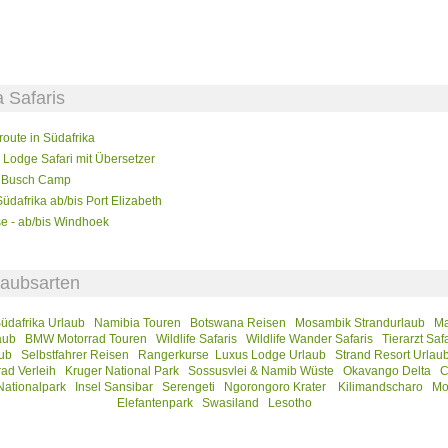
 Safaris
oute in Südafrika
 Lodge Safari mit Übersetzer
es Busch Camp
üdafrika ab/bis Port Elizabeth
e - ab/bis Windhoek
rlaubsarten
üdafrika Urlaub
Namibia Touren
Botswana Reisen
Mosambik Strandurlaub
Ma
aub
BMW Motorrad Touren
Wildlife Safaris
Wildlife Wander Safaris
Tierarzt Saf
ub
Selbstfahrer Reisen
Rangerkurse
Luxus Lodge Urlaub
Strand Resort Urlau
ad Verleih
Kruger National Park
Sossusvlei & Namib Wüste
Okavango Delta
C
Nationalpark
Insel Sansibar
Serengeti
Ngorongoro Krater
Kilimandscharo
Mo
Elefantenpark
Swasiland
Lesotho