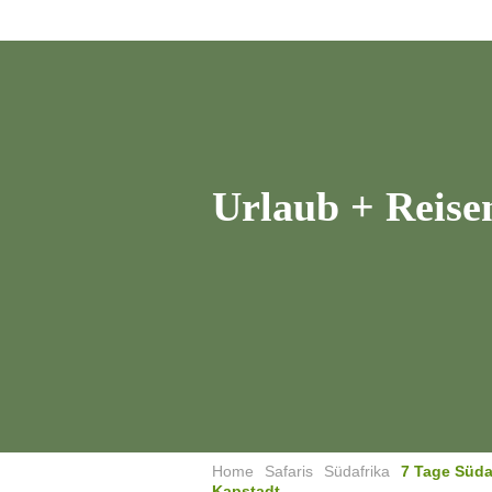
Freiwilligen Safaris
Ho
Urlaub + Reise
Home
Safaris
Südafrika
7 Tage Süda
Kapstadt