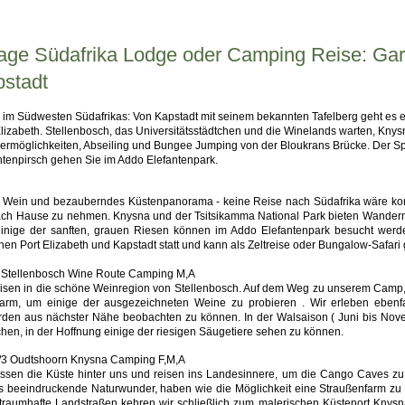
age Südafrika Lodge oder Camping Reise: Ga
stadt
i im Südwesten Südafrikas: Von Kapstadt mit seinem bekannten Tafelberg geht es 
Elizabeth. Stellenbosch, das Universitätsstädtchen und die Winelands warten, Knys
rmöglichkeiten, Abseiling und Bungee Jumping von der Bloukrans Brücke. Der Sprun
ntenpirsch gehen Sie im Addo Elefantenpark.
 Wein und bezauberndes Küstenpanorama - keine Reise nach Südafrika wäre kom
ach Hause zu nehmen. Knysna und der Tsitsikamma National Park bieten Wander
inige der sanften, grauen Riesen können im Addo Elefantenpark besucht werde
hen Port Elizabeth und Kapstadt statt und kann als Zeltreise oder Bungalow-Safari
 Stellenbosch Wine Route Camping M,A
eisen in die schöne Weinregion von Stellenbosch. Auf dem Weg zu unserem Camp,
arm, um einige der ausgezeichneten Weine zu probieren . Wir erleben ebenfa
den aus nächster Nähe beobachten zu können. In der Walsaison ( Juni bis Nov
hen, in der Hoffnung einige der riesigen Säugetiere sehen zu können.
/3 Oudtshoorn Knysna Camping F,M,A
assen die Küste hinter uns und reisen ins Landesinnere, um die Cango Caves zu
s beeindruckende Naturwunder, haben wie die Möglichkeit eine Straußenfarm zu 
traumhafte Landstraßen kehren wir schließlich zum malerischen Küstenort Knysna 