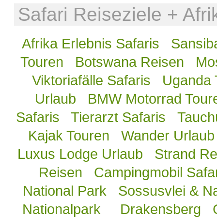
Safari Reiseziele + Afr
Afrika Erlebnis Safaris
Sansib
Touren
Botswana Reisen
Mos
Viktoriafälle Safaris
Uganda 
Urlaub
BMW Motorrad Tour
Safaris
Tierarzt Safaris
Tauch
Kajak Touren
Wander Urlaub
Luxus Lodge Urlaub
Strand Re
Reisen
Campingmobil Safar
National Park
Sossusvlei & N
Nationalpark
Drakensberg