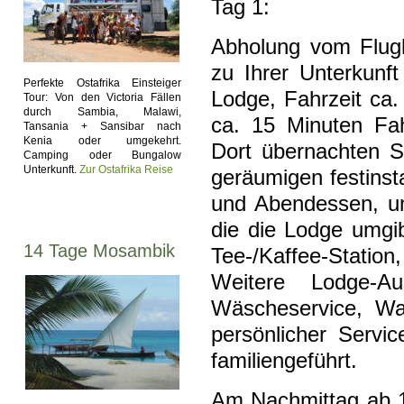
Tag 1:
Abholung vom Flugh
zu Ihrer Unterkunf
Perfekte Ostafrika Einsteiger
Lodge, Fahrzeit ca.
Tour: Von den Victoria Fällen
durch Sambia, Malawi,
ca. 15 Minuten Fah
Tansania + Sansibar nach
Kenia oder umgekehrt.
Dort übernachten S
Camping oder Bungalow
Unterkunft.
Zur Ostafrika Reise
geräumigen festinst
und Abendessen, um
die die Lodge umgi
14 Tage Mosambik
Tee-/Kaffee-Statio
Weitere Lodge-A
Wäscheservice, Wa
persönlicher Servi
familiengeführt.
Am Nachmittag ab 15