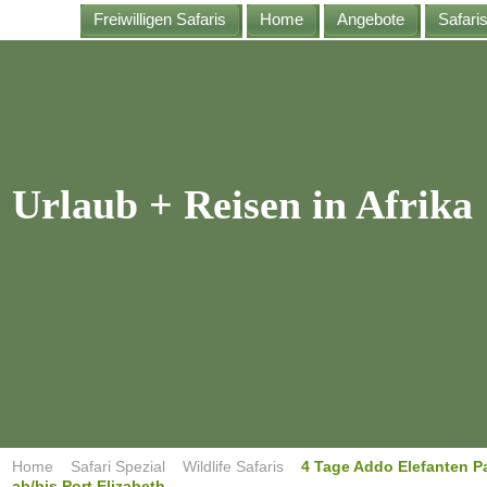
Freiwilligen Safaris
Home
Angebote
Safari
Urlaub + Reisen
in Afrika
Home
Safari Spezial
Wildlife Safaris
4 Tage Addo Elefanten Par
ab/bis Port Elizabeth