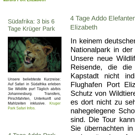
4 Tage Addo Elefanten 
Südafrika: 3 bis 6
Elizabeth
Tage Krüger Park
In keinem deutschen
Nationalpark in de
Unsere neue Wildlif
Reisende, die die
Kapstadt nicht in
Unsere beliebteste Kurzreise:
Flughafen Port El
Auf Safari in Südafrika erleben
Sie Wildlife pur! Täglich ab/bis
Schutz von Wildtiere
Johannesburg. Transfers,
Pirschfahrten, Unterkunft und
es dort nicht zu se
Mahlzeiten inklusive.
Kruger
Park Safari Infos.
nahegelegene Schot
sind. Die Tour kann
Sie übernachten in