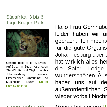
Südafrika: 3 bis 6
Tage Krüger Park
Hallo Frau Gernhube
leider haben wir u
gebracht. Ich möcht
für die gute Organ
Johannesburg über d
hat wirklich alles h
Unsere beliebteste Kurzreise:
Auf Safari in Südafrika erleben
die Safari Lodge 
Sie Wildlife pur! Täglich ab/bis
wunderschönen Auss
Johannesburg. Transfers,
Pirschfahrten, Unterkunft und
haben uns auf de
Mahlzeiten inklusive.
Kruger
Park Safari Infos.
außerordentlichen 
wieder vorbei! Noch
Marion hat unsere
Pi