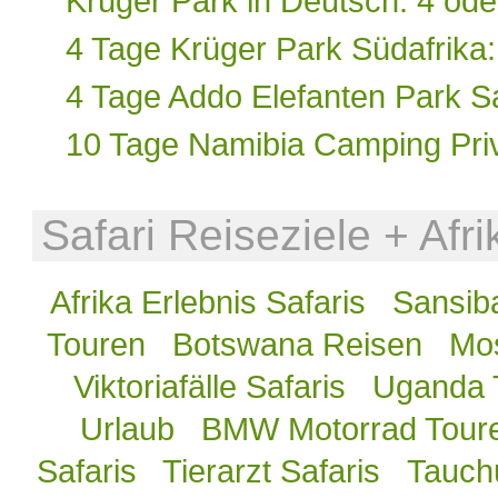
Krüger Park in Deutsch: 4 ode
4 Tage Krüger Park Südafrika
4 Tage Addo Elefanten Park Saf
10 Tage Namibia Camping Priv
Safari Reiseziele + Afr
Afrika Erlebnis Safaris
Sansib
Touren
Botswana Reisen
Mos
Viktoriafälle Safaris
Uganda 
Urlaub
BMW Motorrad Tour
Safaris
Tierarzt Safaris
Tauch