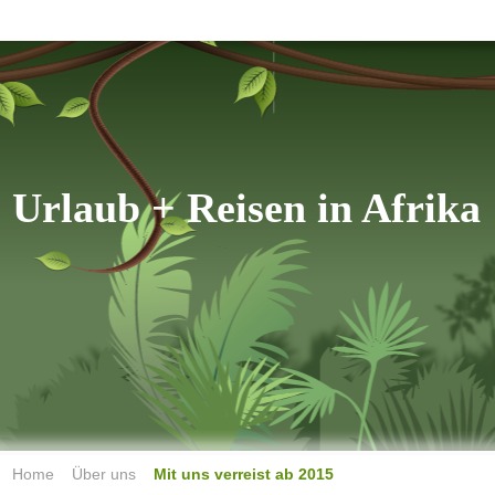
Freiwilligen Safaris
Home
Angebote
Safari
Urlaub + Reisen
in Afrika
Home
Über uns
Mit uns verreist ab 2015