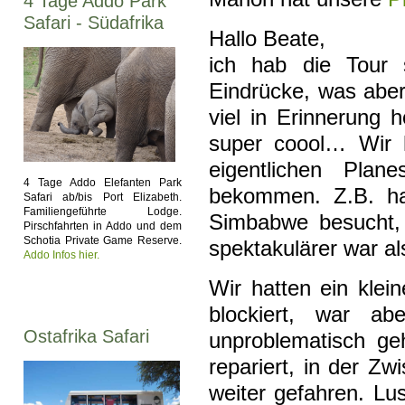
4 Tage Addo Park
Safari - Südafrika
Hallo Beate,
ich hab die Tour 
Eindrücke, was aber
viel in Erinnerung 
super coool… Wir 
eigentlichen Plan
4 Tage Addo Elefanten Park
bekommen. Z.B. hab
Safari ab/bis Port Elizabeth.
Familiengeführte Lodge.
Simbabwe besucht, 
Pirschfahrten in Addo und dem
Schotia Private Game Reserve.
spektakulärer war al
Addo Infos hier.
Wir hatten ein kle
blockiert, war ab
Ostafrika Safari
unproblematisch g
repariert, in der Zw
weiter gefahren. Lu