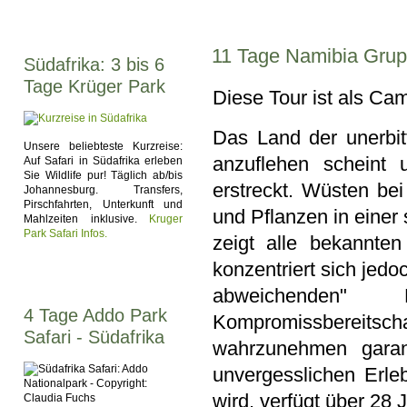
11 Tage Namibia Gru
Südafrika: 3 bis 6
Tage Krüger Park
Diese Tour ist als Ca
Das Land der unerbi
Unsere beliebteste Kurzreise:
anzuflehen scheint 
Auf Safari in Südafrika erleben
Sie Wildlife pur! Täglich ab/bis
erstreckt. Wüsten bei
Johannesburg. Transfers,
Pirschfahrten, Unterkunft und
und Pflanzen in eine
Mahlzeiten inklusive.
Kruger
Park Safari Infos.
zeigt alle bekannten
konzentriert sich je
abweichenden" R
4 Tage Addo Park
Kompromissbereitsch
Safari - Südafrika
wahrzunehmen garan
unvergesslichen Erleb
wird, verfügt über 28 