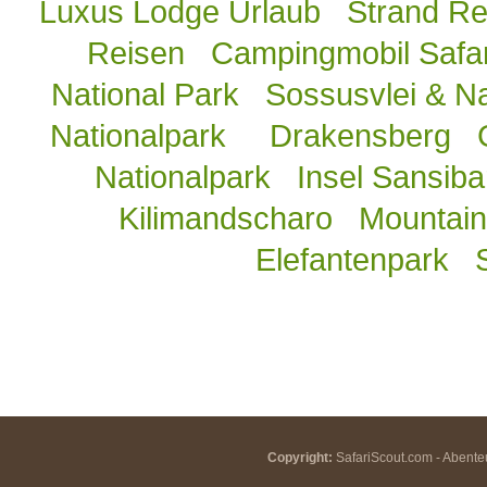
Luxus Lodge Urlaub
Strand Re
Reisen
Campingmobil Safar
National Park
Sossusvlei & N
Nationalpark
Drakensberg
Nationalpark
Insel Sansiba
Kilimandscharo
Mountain 
Elefantenpark
Copyright:
SafariScout.com - Abenteu