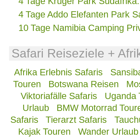
4 Tage Krüger Park Südafrika
4 Tage Addo Elefanten Park Saf
10 Tage Namibia Camping Priv
Safari Reiseziele + Afr
Afrika Erlebnis Safaris
Sansib
Touren
Botswana Reisen
Mos
Viktoriafälle Safaris
Uganda 
Urlaub
BMW Motorrad Tour
Safaris
Tierarzt Safaris
Tauch
Kajak Touren
Wander Urlaub