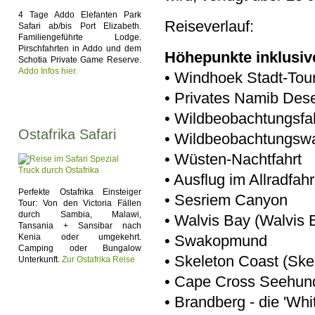
4 Tage Addo Elefanten Park
Reiseverlauf:
Safari ab/bis Port Elizabeth.
Familiengeführte Lodge.
Pirschfahrten in Addo und dem
Höhepunkte inklusiv
Schotia Private Game Reserve.
Addo Infos hier.
• Windhoek Stadt-Tou
• Privates Namib Dese
• Wildbeobachtungsfa
Ostafrika Safari
• Wildbeobachtungsw
• Wüsten-Nachtfahrt
• Ausflug im Allradfa
Perfekte Ostafrika Einsteiger
• Sesriem Canyon
Tour: Von den Victoria Fällen
durch Sambia, Malawi,
• Walvis Bay (Walvis 
Tansania + Sansibar nach
Kenia oder umgekehrt.
• Swakopmund
Camping oder Bungalow
• Skeleton Coast (Skel
Unterkunft.
Zur Ostafrika Reise
• Cape Cross Seehun
• Brandberg - die 'Whi