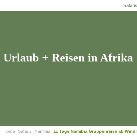
Freiwilligen Safaris
Home
Angebote
Safari
Urlaub + Reisen
in Afrika
Home
Safaris
Namibia
11 Tage Namibia Gruppenreise ab Wind