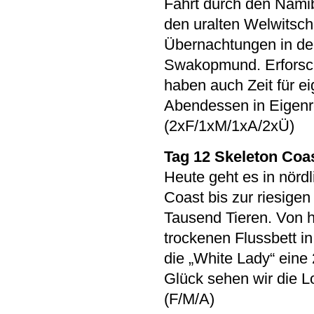
Fahrt durch den Namib
den uralten Welwitsc
Übernachtungen in der
Swakopmund. Erforsc
haben auch Zeit für ei
Abendessen in Eigenr
(2xF/1xM/1xA/2xÜ)
Tag 12 Skeleton Coa
Heute geht es in nörd
Coast bis zur riesig
Tausend Tieren. Von 
trockenen Flussbett i
die „White Lady“ eine 
Glück sehen wir die L
(F/M/A)